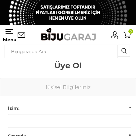
0
Menu
Üye Ol
Kişisel Bilgileriniz
İsim:
*
Soyadı:
*