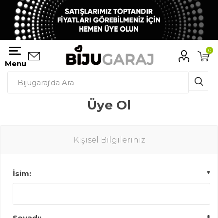
0
Menu
Üye Ol
Kişisel Bilgileriniz
İsim:
*
Soyadı:
*