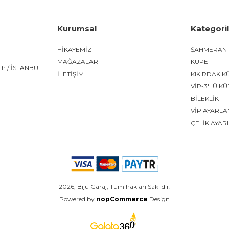
Kurumsal
Kategori
HİKAYEMİZ
ŞAHMERAN
MAĞAZALAR
KÜPE
tih / İSTANBUL
İLETİŞİM
KIKIRDAK K
VİP-3'LÜ K
BİLEKLİK
VİP AYARLA
ÇELİK AYAR
2026, Biju Garaj, Tüm hakları Saklıdır.
Powered by
nopCommerce
Design