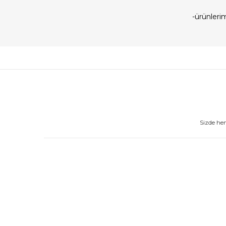
-ürünler
Sizde he