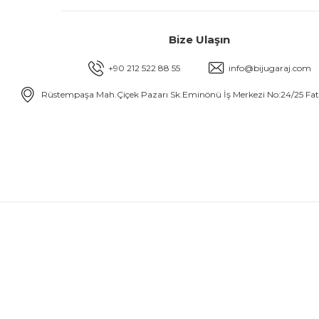
Bize Ulaşın
+90 212 522 88 55
info@bijugaraj.com
Rüstempaşa Mah.Çiçek Pazarı Sk.Eminönü İş Merkezi No:24/25 Fa