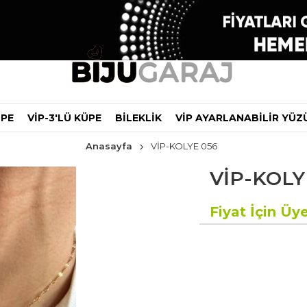
ÜPE
VİP-3'LÜ KÜPE
BİLEKLİK
VİP AYARLANABİLİR YÜZ
Anasayfa
VİP-KOLYE 056
VİP-KOLY
Fiyat İçin Üye