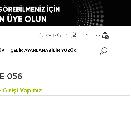
Üye Giriş / Üye Ol
Sepetim
0
ÜK
ÇELİK AYARLANABİLİR YÜZÜK
E 056
 Girişi Yapınız