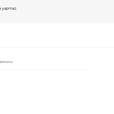
a yapmaz.
lirsiniz.