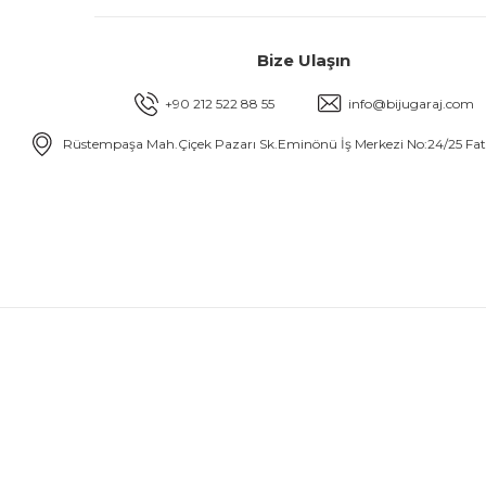
Bize Ulaşın
+90 212 522 88 55
info@bijugaraj.com
Rüstempaşa Mah.Çiçek Pazarı Sk.Eminönü İş Merkezi No:24/25 Fa