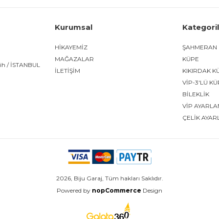
Kurumsal
Kategori
HİKAYEMİZ
ŞAHMERAN
MAĞAZALAR
KÜPE
tih / İSTANBUL
İLETİŞİM
KIKIRDAK K
VİP-3'LÜ K
BİLEKLİK
VİP AYARLA
ÇELİK AYAR
2026, Biju Garaj, Tüm hakları Saklıdır.
Powered by
nopCommerce
Design