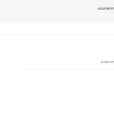
-ürünler
Sizde he