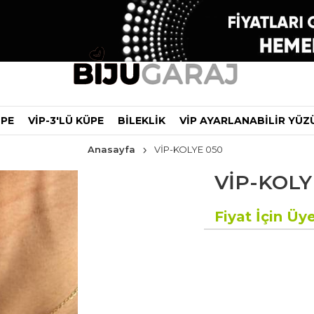
ÜPE
VİP-3'LÜ KÜPE
BİLEKLİK
VİP AYARLANABİLİR YÜZ
Anasayfa
VİP-KOLYE 050
VİP-KOLY
Fiyat İçin Üye