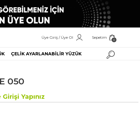
Üye Giriş / Üye Ol
Sepetim
0
ÜK
ÇELİK AYARLANABİLİR YÜZÜK
E 050
 Girişi Yapınız