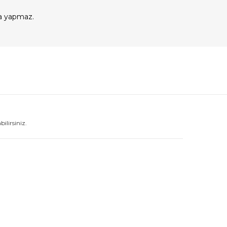
a yapmaz.
lirsiniz.