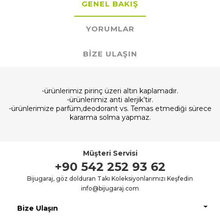
GENEL BAKIŞ
YORUMLAR
BIZE ULAŞIN
-ürünlerimiz pirinç üzeri altın kaplamadır.
-ürünlerimiz anti alerjik’tir.
-ürünlerimize parfüm,deodorant vs. Temas etmediği sürece
kararma solma yapmaz.
Müşteri Servisi
+90 542 252 93 62
Bijugaraj, göz dolduran Takı Koleksiyonlarımızı Keşfedin
info@bijugaraj.com
Bize Ulaşın