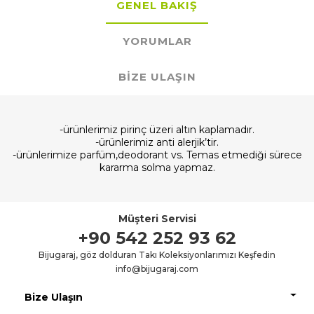
GENEL BAKIŞ
YORUMLAR
BIZE ULAŞIN
-ürünlerimiz pirinç üzeri altın kaplamadır.
-ürünlerimiz anti alerjik’tir.
-ürünlerimize parfüm,deodorant vs. Temas etmediği sürece
kararma solma yapmaz.
Müşteri Servisi
+90 542 252 93 62
Bijugaraj, göz dolduran Takı Koleksiyonlarımızı Keşfedin
info@bijugaraj.com
Bize Ulaşın