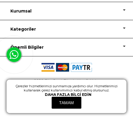
Kurumsal
Kategoriler
Önemli Bilgiler
2026, Biju Garaj, Tüm hakları Saklıdır.
Çerezler hizmetlerimizi sunmamıza yardımcı olur. Hizmetlerimizi
Powered by
nopCommerce
Design
kullanarak çerez kullanımımızı kabul etmiş olursunuz.
DAHA FAZLA BILGI EDIN
TAMAM
Fiyat İçin Üye Girişi Yapınız