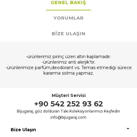
GENEL BAKIŞ
YORUMLAR
BIZE ULAŞIN
-ürünlerimiz pirinç üzeri altın kaplamadır.
-ürünlerimiz anti alerjik’tir.
-ürünlerimize parfüm,deodorant vs. Temas etmediği sürece
kararma solma yapmaz.
Müşteri Servisi
+90 542 252 93 62
Bijugaraj, göz dolduran Takı Koleksiyonlarımızı Keşfedin
info@bijugaraj.com
Bize Ulaşın