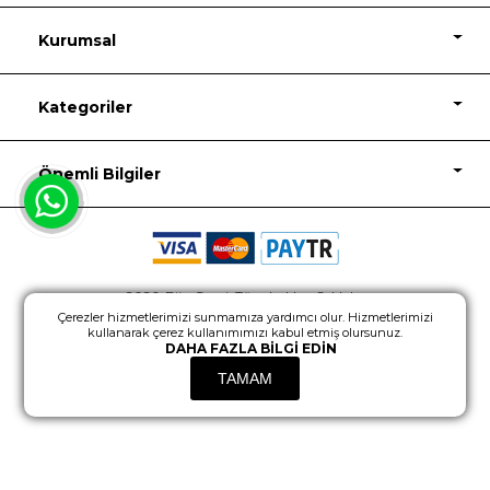
Kurumsal
Kategoriler
Önemli Bilgiler
2026, Biju Garaj, Tüm hakları Saklıdır.
Çerezler hizmetlerimizi sunmamıza yardımcı olur. Hizmetlerimizi
Powered by
nopCommerce
Design
kullanarak çerez kullanımımızı kabul etmiş olursunuz.
DAHA FAZLA BILGI EDIN
TAMAM
Fiyat İçin Üye Girişi Yapınız