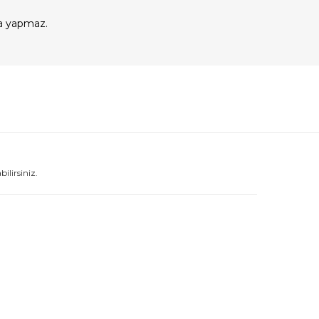
a yapmaz.
lirsiniz.