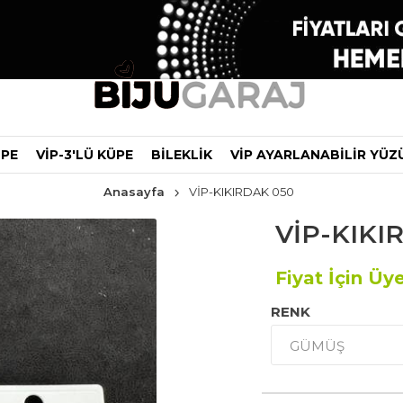
ÜPE
VİP-3'LÜ KÜPE
BİLEKLİK
VİP AYARLANABİLİR YÜZ
Anasayfa
VİP-KIKIRDAK 050
VİP-KIKI
Fiyat İçin Üye
RENK