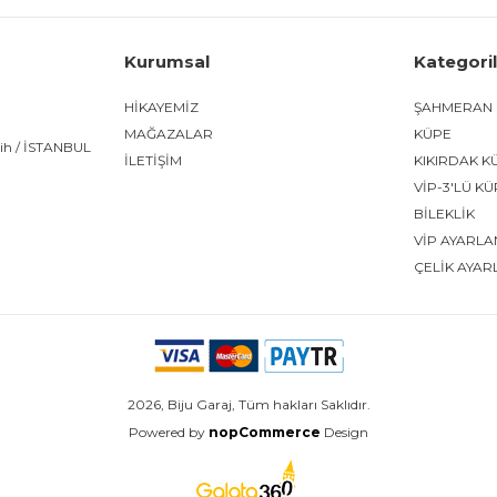
Kurumsal
Kategori
HİKAYEMİZ
ŞAHMERAN
MAĞAZALAR
KÜPE
tih / İSTANBUL
İLETİŞİM
KIKIRDAK K
VİP-3'LÜ K
BİLEKLİK
VİP AYARLA
ÇELİK AYAR
2026, Biju Garaj, Tüm hakları Saklıdır.
Powered by
nopCommerce
Design