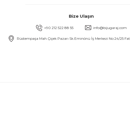
Bize Ulaşın
+90 212 522 88 55
info@bijugaraj.com
Rüstempaşa Mah.Çiçek Pazarı Sk.Eminönü İş Merkezi No:24/25 Fa