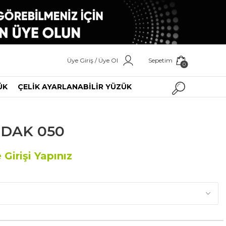
Üye Giriş / Üye Ol
Sepetim
0
ÜK
ÇELİK AYARLANABİLİR YÜZÜK
RDAK 050
 Girişi Yapınız