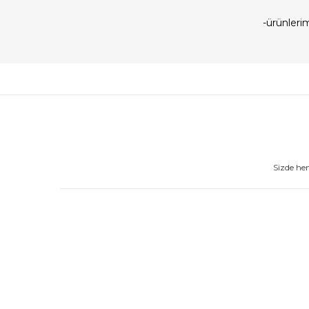
-ürünler
Sizde he