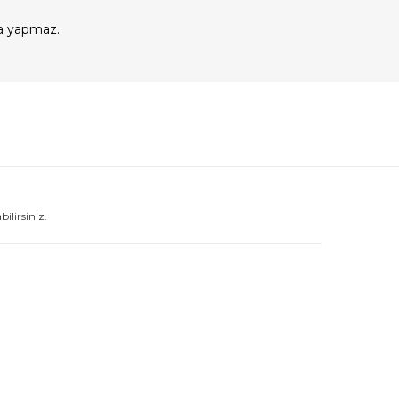
a yapmaz.
lirsiniz.