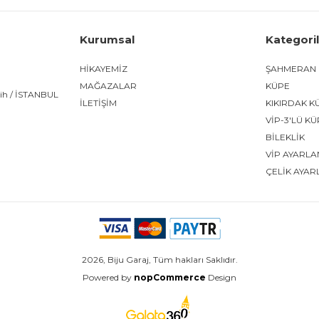
Kurumsal
Kategori
HİKAYEMİZ
ŞAHMERAN
MAĞAZALAR
KÜPE
tih / İSTANBUL
İLETİŞİM
KIKIRDAK K
VİP-3'LÜ K
BİLEKLİK
VİP AYARLA
ÇELİK AYAR
2026, Biju Garaj, Tüm hakları Saklıdır.
Powered by
nopCommerce
Design