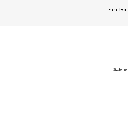
-ürünler
Sizde he