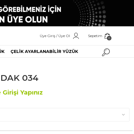
Üye Giriş / Üye Ol
Sepetim
0
ÜK
ÇELİK AYARLANABİLİR YÜZÜK
RDAK 034
 Girişi Yapınız