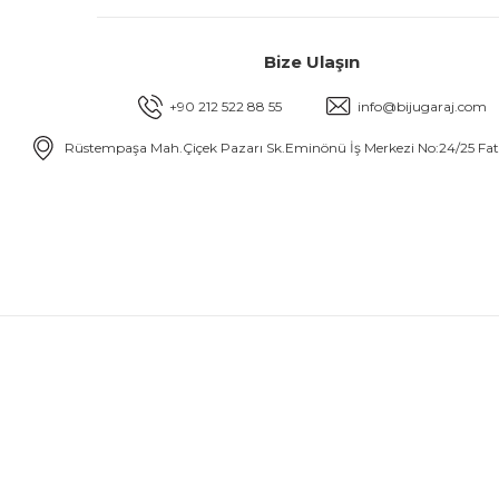
Bize Ulaşın
+90 212 522 88 55
info@bijugaraj.com
Rüstempaşa Mah.Çiçek Pazarı Sk.Eminönü İş Merkezi No:24/25 Fa