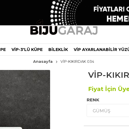
ÜPE
VİP-3'LÜ KÜPE
BİLEKLİK
VİP AYARLANABİLİR YÜZ
Anasayfa
VİP-KIKIRDAK 034
VİP-KIKI
Fiyat İçin Üye
RENK