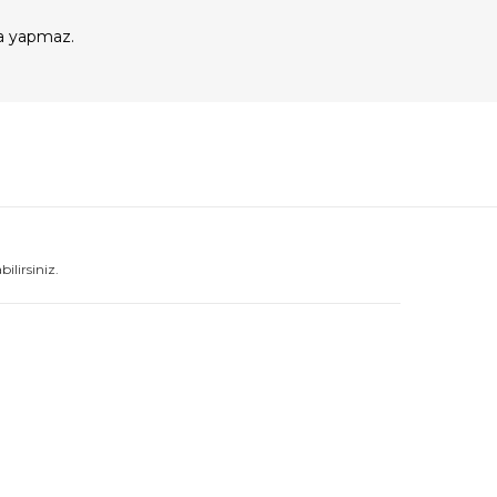
a yapmaz.
lirsiniz.