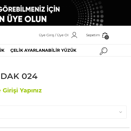
Üye Giriş / Üye Ol
Sepetim
0
ÜK
ÇELİK AYARLANABİLİR YÜZÜK
RDAK 024
 Girişi Yapınız