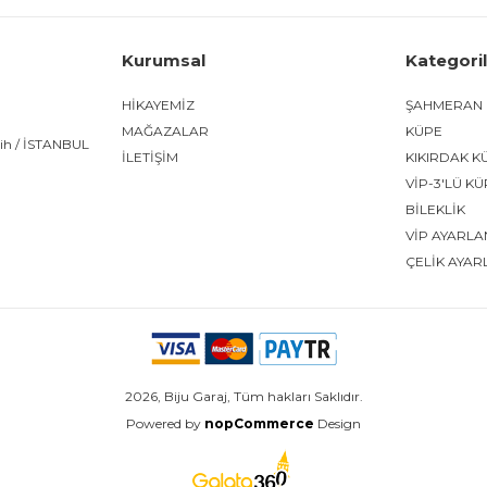
Kurumsal
Kategori
HİKAYEMİZ
ŞAHMERAN
MAĞAZALAR
KÜPE
tih / İSTANBUL
İLETİŞİM
KIKIRDAK K
VİP-3'LÜ K
BİLEKLİK
VİP AYARLA
ÇELİK AYAR
2026, Biju Garaj, Tüm hakları Saklıdır.
Powered by
nopCommerce
Design