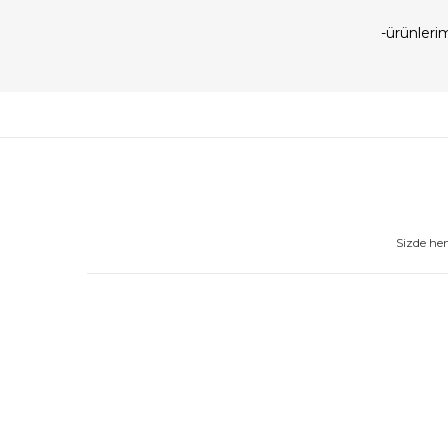
-ürünler
Sizde he