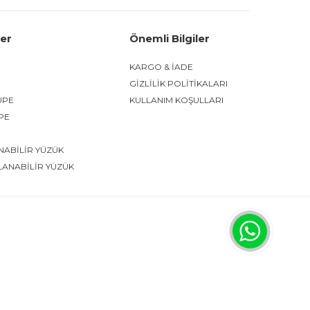
ler
Önemli Bilgiler
KARGO & İADE
GİZLİLİK POLİTİKALARI
ÜPE
KULLANIM KOŞULLARI
ÜPE
NABİLİR YÜZÜK
LANABİLİR YÜZÜK