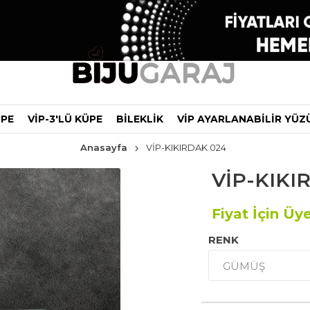
ÜPE
VİP-3'LÜ KÜPE
BİLEKLİK
VİP AYARLANABİLİR YÜZ
Anasayfa
VİP-KIKIRDAK 024
VİP-KIKI
Fiyat İçin Üye
RENK