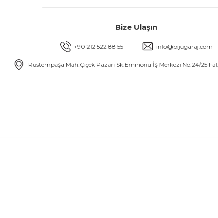
Bize Ulaşın
+90 212 522 88 55
info@bijugaraj.com
Rüstempaşa Mah.Çiçek Pazarı Sk.Eminönü İş Merkezi No:24/25 Fa