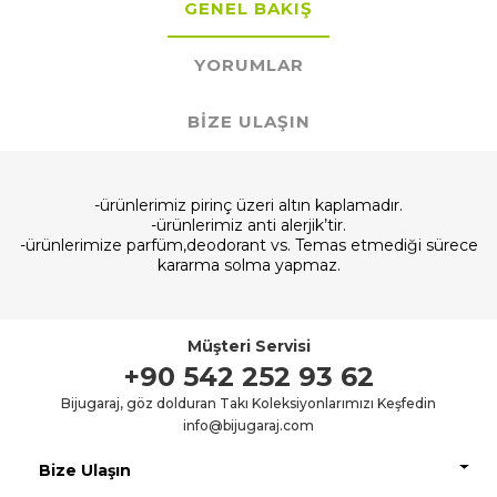
GENEL BAKIŞ
YORUMLAR
BIZE ULAŞIN
-ürünlerimiz pirinç üzeri altın kaplamadır.
-ürünlerimiz anti alerjik’tir.
-ürünlerimize parfüm,deodorant vs. Temas etmediği sürece
kararma solma yapmaz.
Müşteri Servisi
+90 542 252 93 62
Bijugaraj, göz dolduran Takı Koleksiyonlarımızı Keşfedin
info@bijugaraj.com
Bize Ulaşın