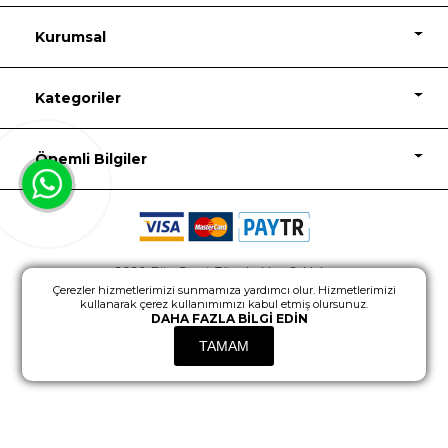
Kurumsal
Kategoriler
Önemli Bilgiler
2026, Biju Garaj, Tüm hakları Saklıdır.
Çerezler hizmetlerimizi sunmamıza yardımcı olur. Hizmetlerimizi
Powered by
nopCommerce
Design
kullanarak çerez kullanımımızı kabul etmiş olursunuz.
DAHA FAZLA BILGI EDIN
TAMAM
Fiyat İçin Üye Girişi Yapınız