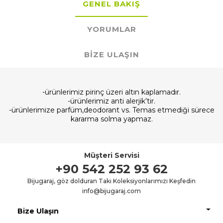
GENEL BAKIŞ
YORUMLAR
BIZE ULAŞIN
-ürünlerimiz pirinç üzeri altın kaplamadır.
-ürünlerimiz anti alerjik’tir.
-ürünlerimize parfüm,deodorant vs. Temas etmediği sürece
kararma solma yapmaz.
Müşteri Servisi
+90 542 252 93 62
Bijugaraj, göz dolduran Takı Koleksiyonlarımızı Keşfedin
info@bijugaraj.com
Bize Ulaşın