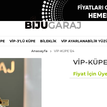
ÜPE
VİP-3'LÜ KÜPE
BİLEKLİK
VİP AYARLANABİLİR YÜZ
Anasayfa
VİP-KÜPE 124
VİP-KÜPE
Fiyat İçin Üye