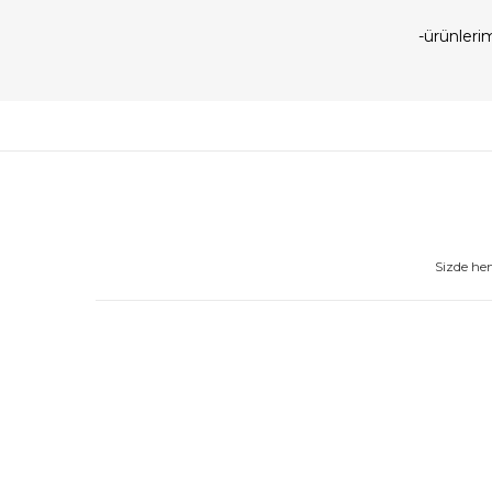
-ürünler
Sizde he