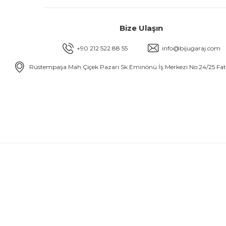
Bize Ulaşın
+90 212 522 88 55
info@bijugaraj.com
Rüstempaşa Mah.Çiçek Pazarı Sk.Eminönü İş Merkezi No:24/25 Fa