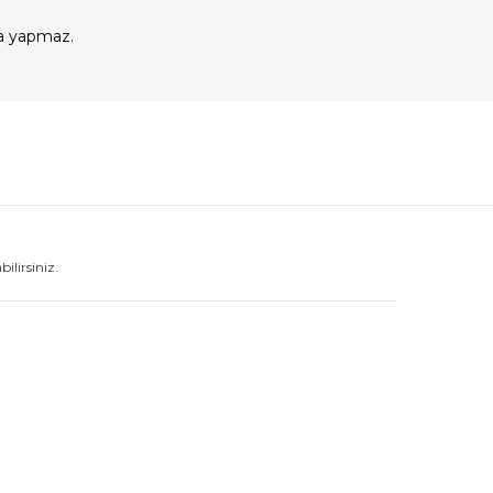
a yapmaz.
lirsiniz.