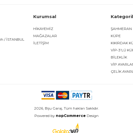
Kurumsal
Kategori
HİKAYEMİZ
ŞAHMERAN
MAĞAZALAR
KÜPE
tih / İSTANBUL
İLETİŞİM
KIKIRDAK K
VİP-3'LÜ K
BİLEKLİK
VİP AYARLA
ÇELİK AYAR
2026, Biju Garaj, Tüm hakları Saklıdır.
Powered by
nopCommerce
Design