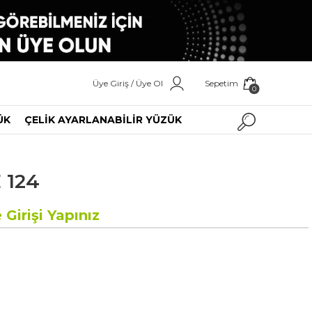
Üye Giriş / Üye Ol
Sepetim
0
ÜK
ÇELİK AYARLANABİLİR YÜZÜK
 124
 Girişi Yapınız