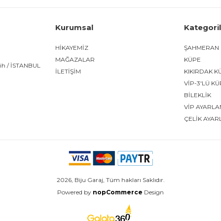
Kurumsal
Kategori
HİKAYEMİZ
ŞAHMERAN
MAĞAZALAR
KÜPE
tih / İSTANBUL
İLETİŞİM
KIKIRDAK K
VİP-3'LÜ K
BİLEKLİK
VİP AYARLA
ÇELİK AYAR
2026, Biju Garaj, Tüm hakları Saklıdır.
Powered by
nopCommerce
Design