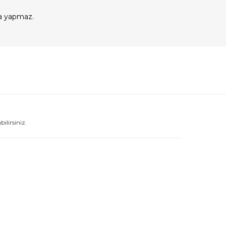
a yapmaz.
lirsiniz.