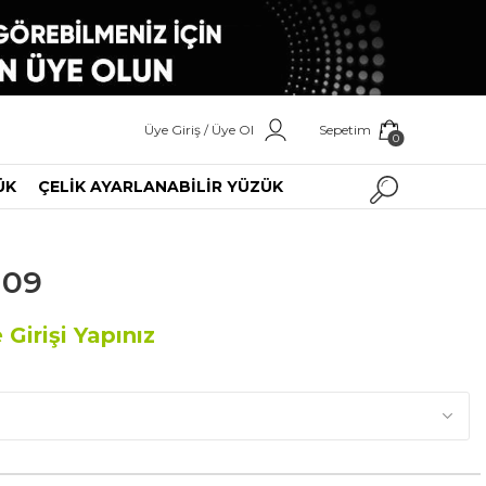
Üye Giriş / Üye Ol
Sepetim
0
ÜK
ÇELİK AYARLANABİLİR YÜZÜK
109
 Girişi Yapınız