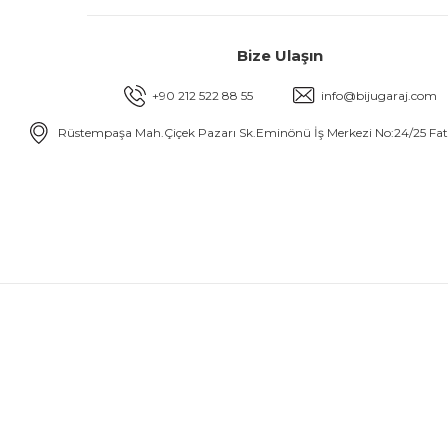
Bize Ulaşın
+90 212 522 88 55
info@bijugaraj.com
Rüstempaşa Mah.Çiçek Pazarı Sk.Eminönü İş Merkezi No:24/25 Fa