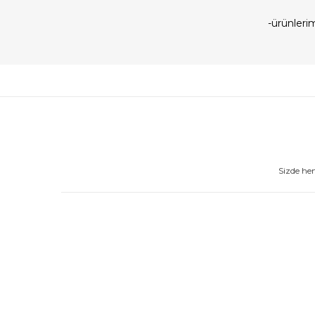
-ürünler
Sizde he