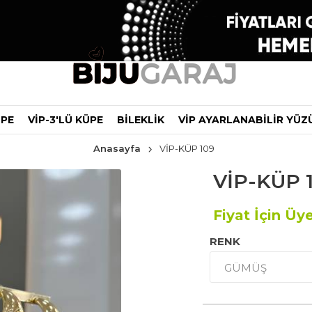
ÜPE
VİP-3'LÜ KÜPE
BİLEKLİK
VİP AYARLANABİLİR YÜZ
Anasayfa
VİP-KÜP 109
VİP-KÜP 
Fiyat İçin Üye
RENK