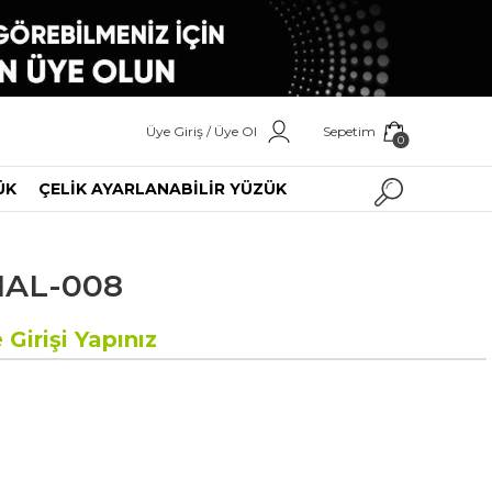
Üye Giriş / Üye Ol
Sepetim
0
ÜK
ÇELİK AYARLANABİLİR YÜZÜK
HAL-008
 Girişi Yapınız