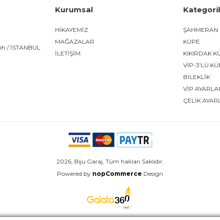
Kurumsal
Kategori
HİKAYEMİZ
ŞAHMERAN
MAĞAZALAR
KÜPE
tih / İSTANBUL
İLETİŞİM
KIKIRDAK K
VİP-3'LÜ K
BİLEKLİK
VİP AYARLA
ÇELİK AYAR
2026, Biju Garaj, Tüm hakları Saklıdır.
Powered by
nopCommerce
Design