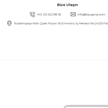
Bize Ulaşın
+90 212 522 88 55
info@bijugaraj.com
Rüstempaşa Mah.Çiçek Pazarı Sk.Eminönü İş Merkezi No:24/25 Fa