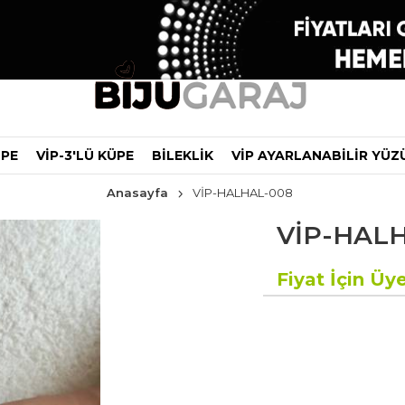
ÜPE
VİP-3'LÜ KÜPE
BİLEKLİK
VİP AYARLANABİLİR YÜZ
Anasayfa
VİP-HALHAL-008
VİP-HAL
Fiyat İçin Üye