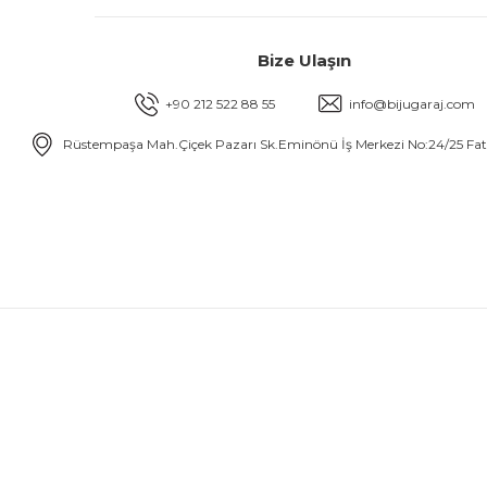
Bize Ulaşın
+90 212 522 88 55
info@bijugaraj.com
Rüstempaşa Mah.Çiçek Pazarı Sk.Eminönü İş Merkezi No:24/25 Fa