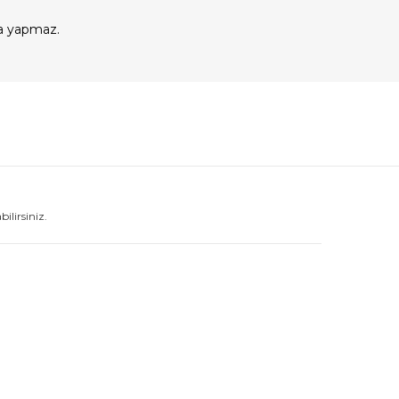
a yapmaz.
lirsiniz.