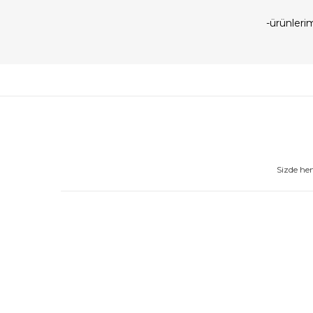
-ürünler
Sizde he