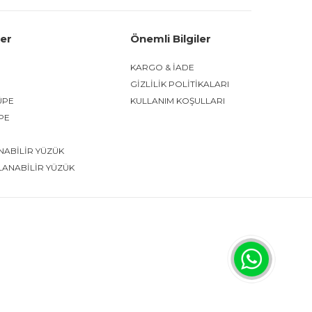
ler
Önemli Bilgiler
KARGO & İADE
GİZLİLİK POLİTİKALARI
ÜPE
KULLANIM KOŞULLARI
ÜPE
NABİLİR YÜZÜK
LANABİLİR YÜZÜK