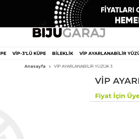
ÜPE
VİP-3'LÜ KÜPE
BİLEKLİK
VİP AYARLANABİLİR YÜZ
Anasayfa
VİP AYARLANABİLİR YÜZÜK 3
VİP AYAR
Fiyat İçin Üye