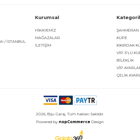
Kurumsal
Kategori
HİKAYEMİZ
ŞAHMERAN
MAĞAZALAR
KÜPE
tih / İSTANBUL
İLETİŞİM
KIKIRDAK K
VİP-3'LÜ K
BİLEKLİK
VİP AYARLA
ÇELİK AYAR
2026, Biju Garaj, Tüm hakları Saklıdır.
Powered by
nopCommerce
Design