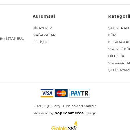
Kurumsal
Kategori
HİKAYEMİZ
ŞAHMERAN
MAĞAZALAR
KÜPE
tih / İSTANBUL
İLETİŞİM
KIKIRDAK K
VİP-3'LÜ K
BİLEKLİK
VİP AYARLA
ÇELİK AYAR
2026, Biju Garaj, Tüm hakları Saklıdır.
Powered by
nopCommerce
Design