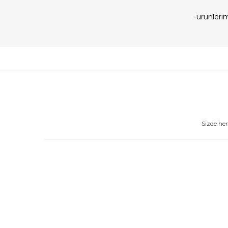
-ürünler
Sizde he