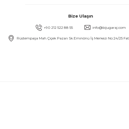
Bize Ulaşın
+90 212 522 88 55
info@bijugaraj.com
Rüstempaşa Mah.Çiçek Pazarı Sk.Eminönü İş Merkezi No:24/25 Fa