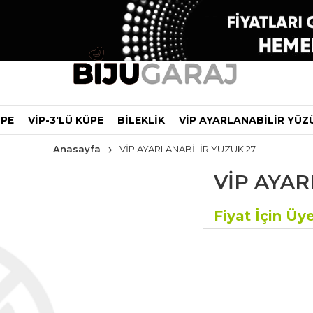
ÜPE
VİP-3'LÜ KÜPE
BİLEKLİK
VİP AYARLANABİLİR YÜZ
Anasayfa
VİP AYARLANABİLİR YÜZÜK 27
VİP AYAR
Fiyat İçin Üye