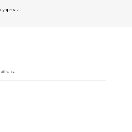
a yapmaz.
lirsiniz.