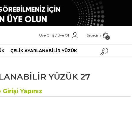
Üye Giriş / Üye Ol
Sepetim
0
ÜK
ÇELİK AYARLANABİLİR YÜZÜK
LANABİLİR YÜZÜK 27
 Girişi Yapınız