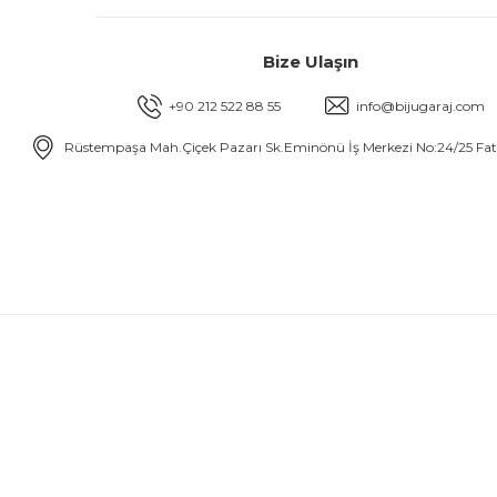
Bize Ulaşın
+90 212 522 88 55
info@bijugaraj.com
Rüstempaşa Mah.Çiçek Pazarı Sk.Eminönü İş Merkezi No:24/25 Fa