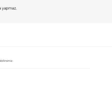
a yapmaz.
lirsiniz.