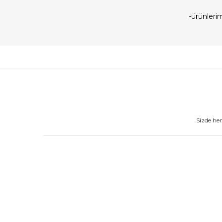
-ürünler
Sizde he