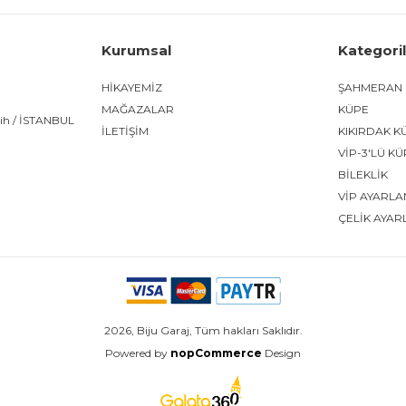
Kurumsal
Kategori
HİKAYEMİZ
ŞAHMERAN
MAĞAZALAR
KÜPE
tih / İSTANBUL
İLETİŞİM
KIKIRDAK K
VİP-3'LÜ K
BİLEKLİK
VİP AYARLA
ÇELİK AYAR
2026, Biju Garaj, Tüm hakları Saklıdır.
Powered by
nopCommerce
Design