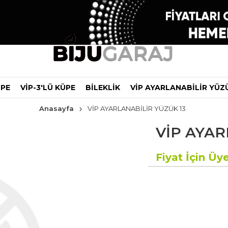
ÜPE
VİP-3'LÜ KÜPE
BİLEKLİK
VİP AYARLANABİLİR YÜZ
Anasayfa
VİP AYARLANABİLİR YÜZÜK 13
VİP AYAR
Fiyat İçin Üye