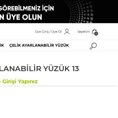
Üye Giriş / Üye Ol
Sepetim
0
ÜK
ÇELİK AYARLANABİLİR YÜZÜK
LANABİLİR YÜZÜK 13
 Girişi Yapınız