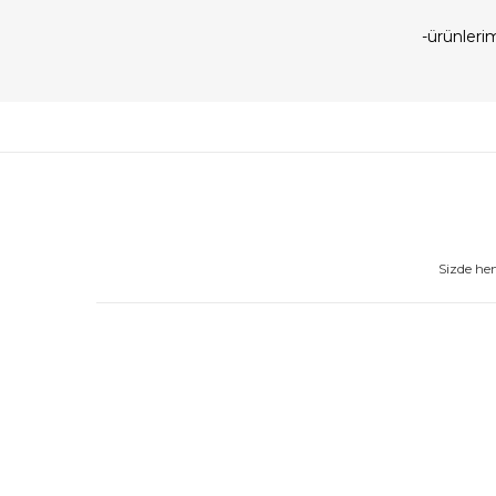
-ürünler
Sizde he