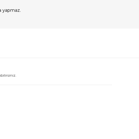
a yapmaz.
lirsiniz.