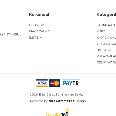
Kurumsal
Kategori
HİKAYEMİZ
ŞAHMERAN
MAĞAZALAR
KÜPE
tih / İSTANBUL
İLETİŞİM
KIKIRDAK K
VİP-3'LÜ K
BİLEKLİK
VİP AYARLA
ÇELİK AYAR
2026, Biju Garaj, Tüm hakları Saklıdır.
Powered by
nopCommerce
Design