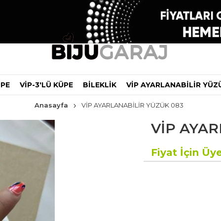
ÜPE
VİP-3'LÜ KÜPE
BİLEKLİK
VİP AYARLANABİLİR YÜZ
Anasayfa
VİP AYARLANABİLİR YÜZÜK 083
VİP AYAR
Fiyat İçin Üye