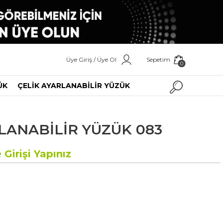
Üye Giriş / Üye Ol
Sepetim
0
ÜK
ÇELİK AYARLANABİLİR YÜZÜK
LANABİLİR YÜZÜK 083
 Girişi Yapınız