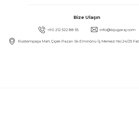
Bize Ulaşın
+90 212 522 88 55
info@bijugaraj.com
Rüstempaşa Mah.Çiçek Pazarı Sk.Eminönü İş Merkezi No:24/25 Fa