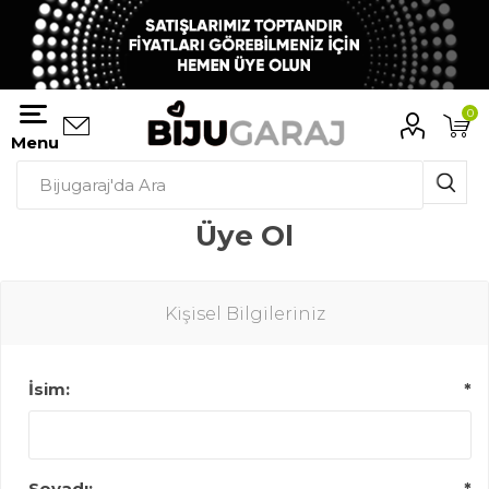
0
Menu
Üye Ol
Kişisel Bilgileriniz
İsim:
*
Soyadı:
*