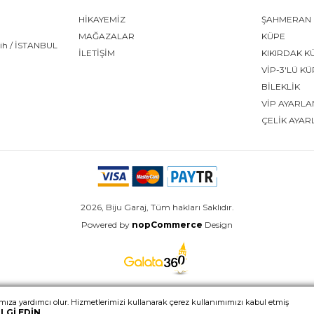
HİKAYEMİZ
ŞAHMERAN
MAĞAZALAR
KÜPE
tih / İSTANBUL
İLETİŞİM
KIKIRDAK K
VİP-3'LÜ K
BİLEKLİK
VİP AYARLA
ÇELİK AYAR
2026, Biju Garaj, Tüm hakları Saklıdır.
Powered by
nopCommerce
Design
ıza yardımcı olur. Hizmetlerimizi kullanarak çerez kullanımımızı kabul etmiş
LGI EDIN