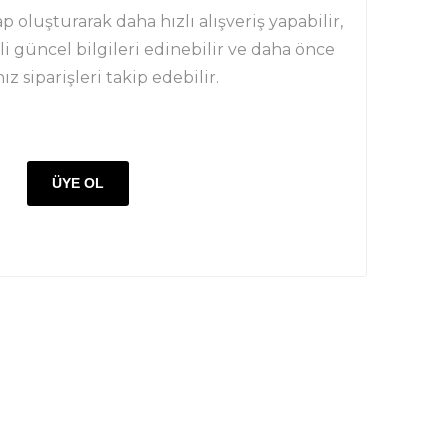
 oluşturarak daha hızlı alışveriş yapabilir,
li güncel bilgileri edinebilir ve daha önce
ız siparişleri takip edebilir.