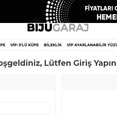
ÜPE
VİP-3'LÜ KÜPE
BİLEKLİK
VİP AYARLANABİLİR YÜZ
şgeldiniz, Lütfen Giriş Yapın