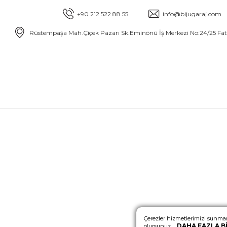
+90 212 522 88 55
info@bijugaraj.com
Rüstempaşa Mah.Çiçek Pazarı Sk.Eminönü İş Merkezi No:24/25 Fa
Çerezler hizmetlerimizi sunmam
DAHA FAZLA BI
olursunuz.