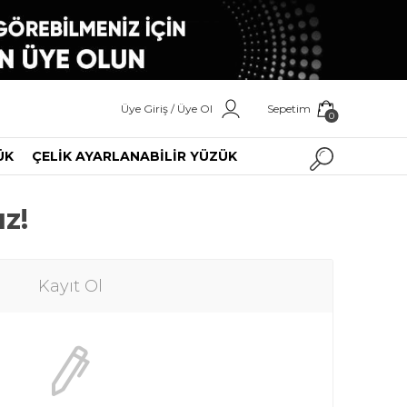
Üye Giriş / Üye Ol
Sepetim
0
ÜK
ÇELİK AYARLANABİLİR YÜZÜK
ız!
Kayıt Ol